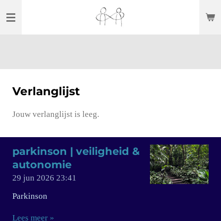
Ga
direct
naar
de
hoofdinhoud
Verlanglijst
Jouw verlanglijst is leeg.
parkinson | veiligheid &
autonomie
29 jun 2026
23:41
Parkinson
Lees meer »