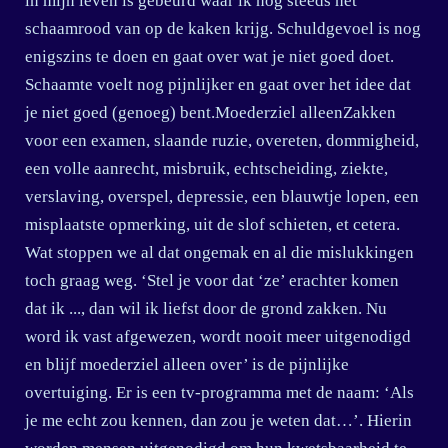
in mijn leven is gebeurd waar ik nog steeds het
schaamrood van op de kaken krijg. Schuldgevoel is nog
enigszins te doen en gaat over wat je niet goed doet.
Schaamte voelt nog pijnlijker en gaat over het idee dat
je niet goed (genoeg) bent.Moederziel alleenZakken
voor een examen, slaande ruzie, overeten, dommigheid,
een volle aanrecht, misbruik, echtscheiding, ziekte,
verslaving, overspel, depressie, een blauwtje lopen, een
misplaatste opmerking, uit de slof schieten, et cetera.
Wat stoppen we al dat ongemak en al die mislukkingen
toch graag weg. ‘Stel je voor dat ‘ze’ erachter komen
dat ik ..., dan wil ik liefst door de grond zakken. Nu
word ik vast afgewezen, wordt nooit meer uitgenodigd
en blijf moederziel alleen over’ is de pijnlijke
overtuiging. Er is een tv-programma met de naam: ‘Als
je me echt zou kennen, dan zou je weten dat…’. Hierin