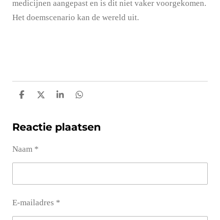
medicijnen aangepast en is dit niet vaker voorgekomen.
Het doemscenario kan de wereld uit.
D
D
S
D
e
e
h
e
l
e
a
l
Reactie plaatsen
e
l
r
e
n
e
n
Naam *
E-mailadres *