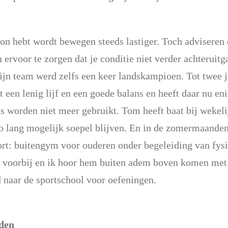
nson hebt wordt bewegen steeds lastiger. Toch advisere
n ervoor te zorgen dat je conditie niet verder achteruitg
jn team werd zelfs een keer landskampioen. Tot twee ja
t een lenig lijf en een goede balans en heeft daar nu en
ets worden niet meer gebruikt. Tom heeft baat bij wekel
o lang mogelijk soepel blijven. En in de zomermaanden
ort: buitengym voor ouderen onder begeleiding van fys
t voorbij en ik hoor hem buiten adem boven komen met 
 naar de sportschool voor oefeningen.
den