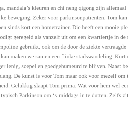
a, mandala’s kleuren en chi neng qigong zijn allemaal 
lijke beweging. Zeker voor parkinsonpatiënten. Tom kan
n sinds kort een hometrainer. Die heeft een mooie ple
nodigt geregeld als vanzelf uit om een kwartiertje in de
mpoline gebruikt, ook om de door de ziekte vertraagde s
n kan maken we samen een flinke stadswandeling. Korto
er lenig, soepel en goedgehumeurd te blijven. Naast b
lang. De kunst is voor Tom maar ook voor mezelf om te
eid. Gelukkig slaapt Tom prima. Wat voor hem wel een 
 typisch Parkinson om ‘s-middags in te dutten. Zelfs z