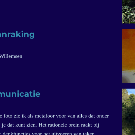
anraking
l Willemsen
municatie
oto zie ik als metafoor voor van alles dat onder
je dat kunt zien. Het rationele brein raakt bij
 denkfuncties voor het uitvoeren van taken