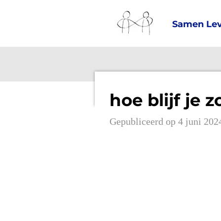
Ga
Samen Lev
direct
naar
de
hoofdinhoud
hoe blijf je 
Gepubliceerd op 4 juni 20