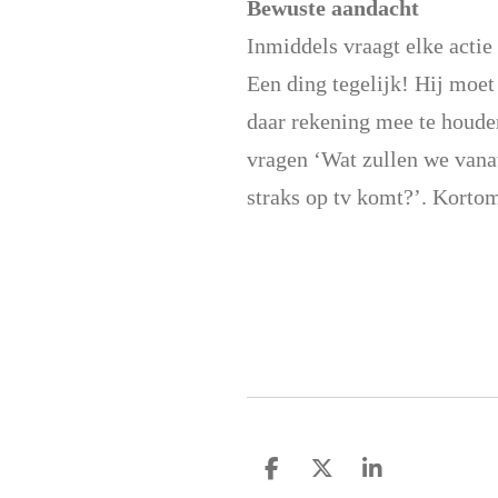
Bewuste aandacht
Inmiddels vraagt elke actie
Een ding tegelijk! Hij moet
daar rekening mee te houden
vragen ‘Wat zullen we vanavo
straks op tv komt?’. Kortom
D
D
S