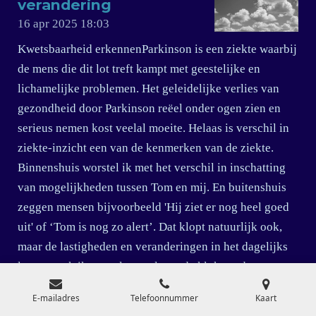
verandering
16 apr 2025
18:03
Kwetsbaarheid erkennenParkinson is een ziekte waarbij
de mens die dit lot treft kampt met geestelijke en
lichamelijke problemen. Het geleidelijke verlies van
gezondheid door Parkinson reëel onder ogen zien en
serieus nemen kost veelal moeite. Helaas is verschil in
ziekte-inzicht een van de kenmerken van de ziekte.
Binnenshuis worstel ik met het verschil in inschatting
van mogelijkheden tussen Tom en mij. En buitenshuis
zeggen mensen bijvoorbeeld 'Hij ziet er nog heel goed
uit' of ‘Tom is nog zo alert’. Dat klopt natuurlijk ook,
maar de lastigheden en veranderingen in het dagelijks
leven maak ik vooral mee als we de klok rond samen
zijn. Naasten benadrukken liefst dat wat er nog wel is
E-mailadres
Telefoonnummer
Kaart
en nog wel kan. Het verschil in waarneming tussen mij