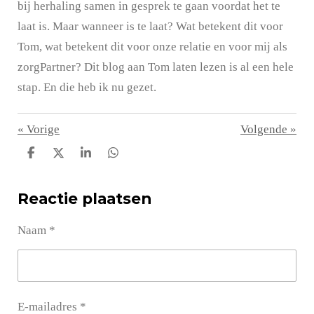
bij herhaling samen in gesprek te gaan voordat het te
laat is. Maar wanneer is te laat? Wat betekent dit voor
Tom, wat betekent dit voor onze relatie en voor mij als
zorgPartner? Dit blog aan Tom laten lezen is al een hele
stap. En die heb ik nu gezet.
«
Vorige
Volgende
»
D
D
S
D
e
e
h
e
l
e
a
l
Reactie plaatsen
e
l
r
e
n
e
n
Naam *
E-mailadres *