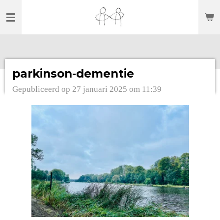
Ga
direct
naar
de
hoofdinhoud
parkinson-dementie
Gepubliceerd op 27 januari 2025 om 11:39