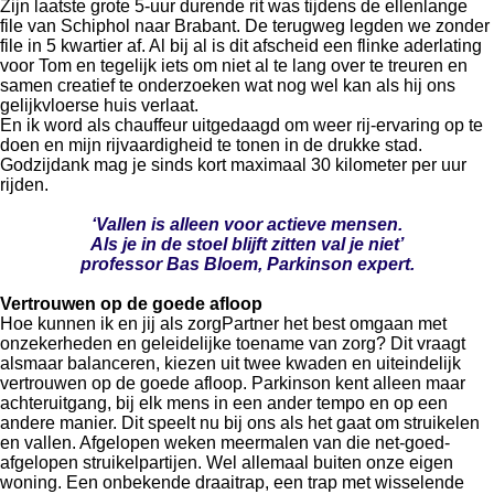
Zijn laatste grote 5-uur durende rit was tijdens de ellenlange
file van Schiphol naar Brabant. De terugweg legden we zonder
file in 5 kwartier af. Al bij al is dit afscheid een flinke aderlating
voor Tom en tegelijk iets om niet al te lang over te treuren en
samen creatief te onderzoeken wat nog wel kan als hij ons
gelijkvloerse huis verlaat.
En ik word als chauffeur uitgedaagd om weer rij-ervaring op te
doen en mijn rijvaardigheid te tonen in de drukke stad.
Godzijdank mag je sinds kort maximaal 30 kilometer per uur
rijden.
‘Vallen is alleen voor actieve mensen.
Als je in de stoel blijft zitten val je niet’
professor Bas Bloem, Parkinson expert.
Vertrouwen op de goede afloop
Hoe kunnen ik en jij als zorgPartner het best omgaan met
onzekerheden en geleidelijke toename van zorg? Dit vraagt
alsmaar balanceren, kiezen uit twee kwaden en uiteindelijk
vertrouwen op de goede afloop. Parkinson kent alleen maar
achteruitgang, bij elk mens in een ander tempo en op een
andere manier. Dit speelt nu bij ons als het gaat om struikelen
en vallen. Afgelopen weken meermalen van die net-goed-
afgelopen struikelpartijen. Wel allemaal buiten onze eigen
woning. Een onbekende draaitrap, een trap met wisselende