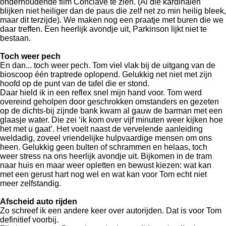
onderhoudende film Conclave te zien. (Al die kardinalen
blijken niet heiliger dan de paus die zelf net zo min heilig bleek,
maar dit terzijde). We maken nog een praatje met buren die we
daar treffen. Een heerlijk avondje uit, Parkinson lijkt niet te
bestaan.
Toch weer pech
En dan... toch weer pech. Tom viel vlak bij de uitgang van de
bioscoop één traptrede oplopend. Gelukkig net niet met zijn
hoofd op de punt van de tafel die er stond.
Daar hield ik in een reflex snel mijn hand voor. Tom werd
overeind geholpen door geschrokken omstanders en gezeten
op de dichts-bij zijnde bank kwam al gauw de barman met een
glaasje water. Die zei ‘ik kom over vijf minuten weer kijken hoe
het met u gaat’. Het voelt naast de vervelende aanleiding
weldadig, zoveel vriendelijke hulpvaardige mensen om ons
heen. Gelukkig geen bulten of schrammen en helaas, toch
weer stress na ons heerlijk avondje uit. Bijkomen in de tram
naar huis en maar weer opletten en bewust kiezen: wat kan
met een gerust hart nog wel en wat kan voor Tom echt niet
meer zelfstandig.
Afscheid auto rijden
Zo schreef ik een andere keer over autorijden. Dat is voor Tom
definitief voorbij.