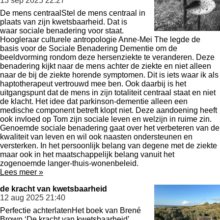
13 sep 2025
22:27
De mens centraalStel de mens centraal in
plaats van zijn kwetsbaarheid. Dat is
waar sociale benadering voor staat.
Hoogleraar culturele antropologie Anne-Mei The legde de
basis voor de Sociale Benadering Dementie om de
beeldvorming rondom deze hersenziekte te veranderen. Deze
benadering kijkt naar de mens achter de ziekte en niet alleen
naar de bij de ziekte horende symptomen. Dit is iets waar ik als
haptotherapeut vertrouwd mee ben. Ook daarbij is het
uitgangspunt dat de mens in zijn totaliteit centraal staat en niet
de klacht. Het idee dat parkinson-dementie alleen een
medische component betreft klopt niet. Deze aandoening heeft
ook invloed op Tom zijn sociale leven en welzijn in ruime zin.
Genoemde sociale benadering gaat over het verbeteren van de
kwaliteit van leven en wil ook naasten ondersteunen en
versterken. In het persoonlijk belang van degene met de ziekte
maar ook in het maatschappelijk belang vanuit het
zogenoemde langer-thuis-wonenbeleid.
Lees meer »
de kracht van kwetsbaarheid
12 aug 2025
21:40
Perfectie achterlatenHet boek van Brené
Brown ‘De kracht van kwetsbaarheid’