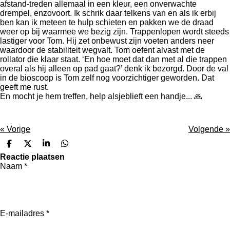
afstand-treden allemaal in een kleur, een onverwachte
drempel, enzovoort. Ik schrik daar telkens van en als ik erbij
ben kan ik meteen te hulp schieten en pakken we de draad
weer op bij waarmee we bezig zijn. Trappenlopen wordt steeds
lastiger voor Tom. Hij zet onbewust zijn voeten anders neer
waardoor de stabiliteit wegvalt. Tom oefent alvast met de
rollator die klaar staat. ‘En hoe moet dat dan met al die trappen
overal als hij alleen op pad gaat?’ denk ik bezorgd. Door de val
in de bioscoop is Tom zelf nog voorzichtiger geworden. Dat
geeft me rust.
En mocht je hem treffen, help alsjeblieft een handje... 🙏
«
Vorige
Volgende
»
D
D
S
D
e
e
h
e
Reactie plaatsen
l
e
a
l
Naam *
e
l
r
e
n
e
n
E-mailadres *