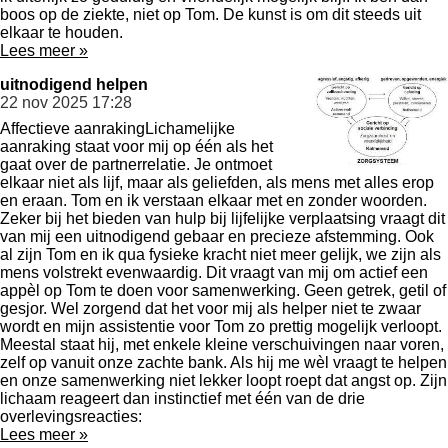
boos op de ziekte, niet op Tom. De kunst is om dit steeds uit
elkaar te houden.
Lees meer »
uitnodigend helpen
22 nov 2025
17:28
Affectieve aanrakingLichamelijke
aanraking staat voor mij op één als het
gaat over de partnerrelatie. Je ontmoet
elkaar niet als lijf, maar als geliefden, als mens met alles erop
en eraan. Tom en ik verstaan elkaar met en zonder woorden.
Zeker bij het bieden van hulp bij lijfelijke verplaatsing vraagt dit
van mij een uitnodigend gebaar en precieze afstemming. Ook
al zijn Tom en ik qua fysieke kracht niet meer gelijk, we zijn als
mens volstrekt evenwaardig. Dit vraagt van mij om actief een
appèl op Tom te doen voor samenwerking. Geen getrek, getil of
gesjor. Wel zorgend dat het voor mij als helper niet te zwaar
wordt en mijn assistentie voor Tom zo prettig mogelijk verloopt.
Meestal staat hij, met enkele kleine verschuivingen naar voren,
zelf op vanuit onze zachte bank. Als hij me wèl vraagt te helpen
en onze samenwerking niet lekker loopt roept dat angst op. Zijn
lichaam reageert dan instinctief met één van de drie
overlevingsreacties:
Lees meer »