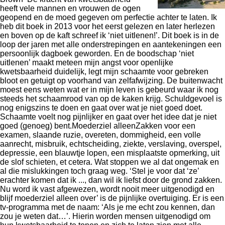
heeft vele mannen en vrouwen de ogen
geopend en de moed gegeven om perfectie achter te laten. Ik
heb dit boek in 2013 voor het eerst gelezen en later herlezen
en boven op de kaft schreef ik ‘niet uitlenen!’. Dit boek is in de
loop der jaren met alle onderstrepingen en aantekeningen een
persoonlijk dagboek geworden. En de boodschap ‘niet
uitlenen’ maakt meteen mijn angst voor openlijke
kwetsbaarheid duidelijk, legt mijn schaamte voor gebreken
bloot en getuigt op voorhand van zelfafwijzing. De buitenwacht
moest eens weten wat er in mijn leven is gebeurd waar ik nog
steeds het schaamrood van op de kaken krijg. Schuldgevoel is
nog enigszins te doen en gaat over wat je niet goed doet.
Schaamte voelt nog pijnlijker en gaat over het idee dat je niet
goed (genoeg) bent.Moederziel alleenZakken voor een
examen, slaande ruzie, overeten, dommigheid, een volle
aanrecht, misbruik, echtscheiding, ziekte, verslaving, overspel,
depressie, een blauwtje lopen, een misplaatste opmerking, uit
de slof schieten, et cetera. Wat stoppen we al dat ongemak en
al die mislukkingen toch graag weg. ‘Stel je voor dat ‘ze’
erachter komen dat ik ..., dan wil ik liefst door de grond zakken.
Nu word ik vast afgewezen, wordt nooit meer uitgenodigd en
blijf moederziel alleen over’ is de pijnlijke overtuiging. Er is een
tv-programma met de naam: ‘Als je me echt zou kennen, dan
zou je weten dat…’. Hierin worden mensen uitgenodigd om