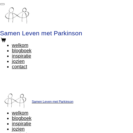
Ga
direct
naar
de
hoofdinhoud
Samen Leven met Parkinson
welkom
blogboek
inspiratie
jozien
contact
Samen Leven met Parkinson
welkom
blogboek
inspiratie
jozien