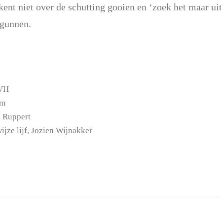
ent niet over de schutting gooien en ‘zoek het maar ui
 gunnen.
VVH
em
ie, Franz Ruppert
wijze lijf, Jozien Wijnakker