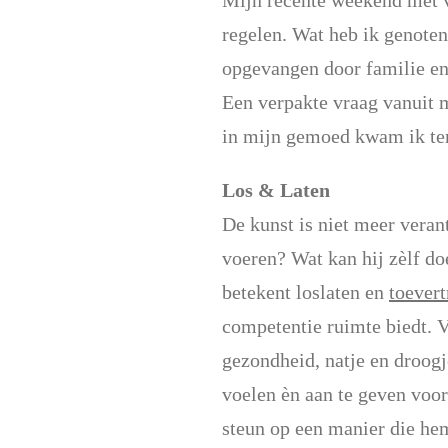
Mijn recente weekend met v
regelen. Wat heb ik genoten
opgevangen door familie en 
Een verpakte vraag vanuit m
in mijn gemoed kwam ik te
Los & Laten
De kunst is niet meer vera
voeren? Wat kan hij zèlf do
betekent loslaten en
toever
competentie ruimte biedt. V
gezondheid, natje en droogj
voelen èn aan te geven voor
steun op een manier die hem