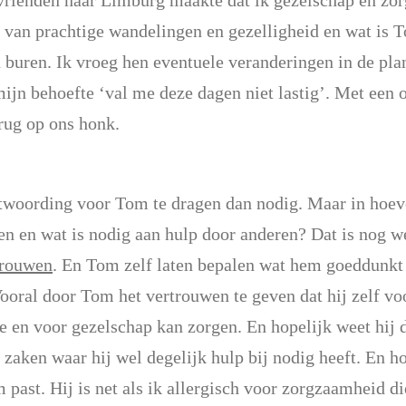
rienden naar Limburg maakte dat ik gezelschap en zo
 van prachtige wandelingen en gezelligheid en wat is T
buren. Ik vroeg hen eventuele veranderingen in de plan
ijn behoefte ‘val me deze dagen niet lastig’. Met een o
rug op ons honk.
ntwoording voor Tom te dragen dan nodig. Maar in hoev
en en wat is nodig aan hulp door anderen? Dat is nog w
trouwen
. En Tom zelf laten bepalen wat hem goeddunkt 
ooral door Tom het vertrouwen te geven dat hij zelf voo
e en voor gezelschap kan zorgen. En hopelijk weet hij d
 zaken waar hij wel degelijk hulp bij nodig heeft. En ho
 past. Hij is net als ik allergisch voor zorgzaamheid di