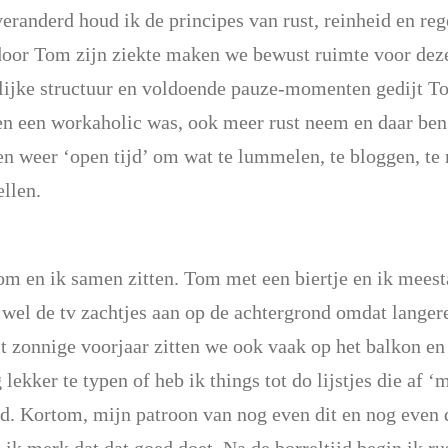
veranderd houd ik de principes van rust, reinheid en re
door Tom zijn ziekte maken we bewust ruimte voor deze d
elijke structuur en voldoende pauze-momenten gedijt To
en een workaholic was, ook meer rust neem en daar ben 
n weer ‘open tijd’ om wat te lummelen, te bloggen, te 
llen.
m en ik samen zitten. Tom met een biertje en ik meesta
wel de tv zachtjes aan op de achtergrond omdat langere
t zonnige voorjaar zitten we ook vaak op het balkon en
 lekker te typen of heb ik things tot do lijstjes die af 
jd. Kortom, mijn patroon van nog even dit en nog even