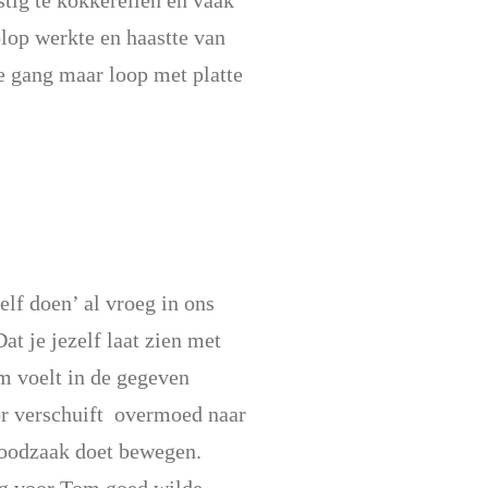
stig te kokkerellen en vaak
olop werkte en haastte van
de gang maar loop met platte
elf doen’ al vroeg in ons
t je jezelf laat zien met
am voelt in de gegeven
oor verschuift overmoed naar
noodzaak doet bewegen.