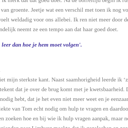
 ik merk dat dat goed doet. Na de borreltijd begin ik ru
van groente. Jeetje wat een verschil met toen ik nog v
 voelt weldadig voor ons allebei. Ik ren niet meer door 
eindelijk neemt ze een tempo aan dat haar goed doet.
den, leer dan hoe je hem moet volgen'.
n
et mijn sterkste kant. Naast saamhorigheid leerde ik ‘z
tekent dat je over de brug komt met je kwetsbaarheid. Da
 nodig hebt, dat je het even niet meer weet en je eenza
 ziekte van Tom echt nodig om hulp te vragen en daard
en zoeken hoe en bij wie ik hulp vragen aanpak, maar 