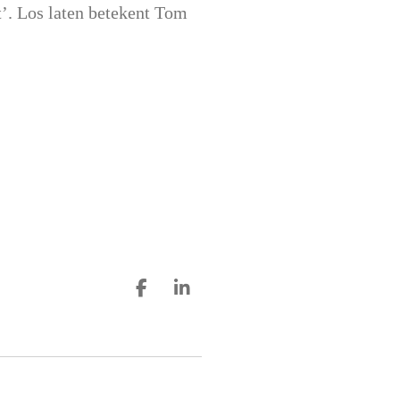
t’. Los laten betekent Tom
D
S
e
h
l
a
e
r
n
e