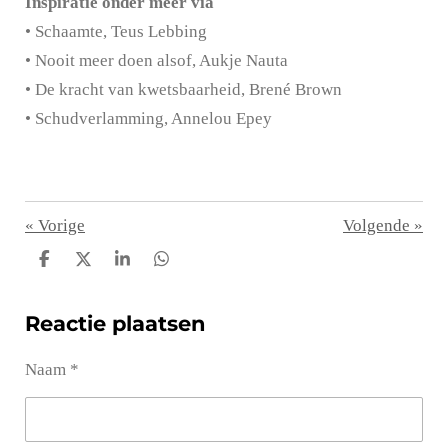
Inspiratie onder meer via
• Schaamte, Teus Lebbing
• Nooit meer doen alsof, Aukje Nauta
• De kracht van kwetsbaarheid, Brené Brown
• Schudverlamming, Annelou Epey
«
Vorige
Volgende
»
D
D
S
D
e
e
h
e
l
e
a
l
Reactie plaatsen
e
l
r
e
n
e
n
Naam *