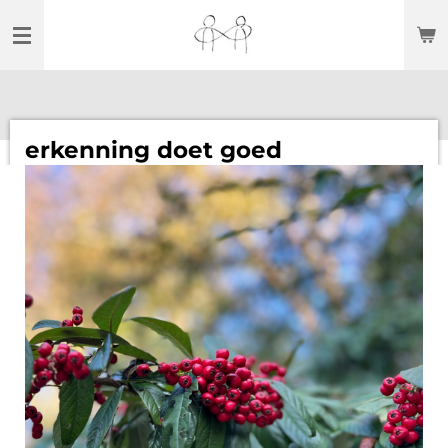
Ga
direct
naar
de
hoofdinhoud
erkenning doet goed