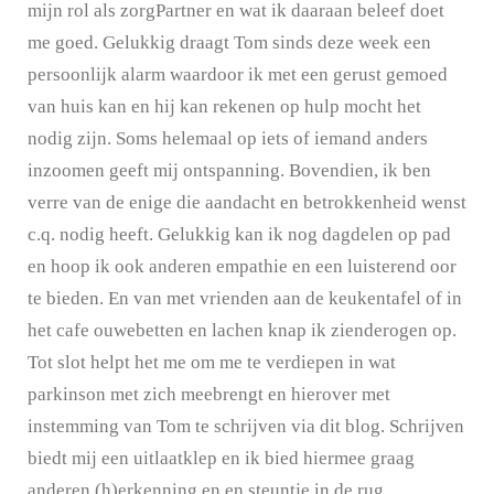
mijn rol als zorgPartner en wat ik daaraan beleef doet
me goed. Gelukkig draagt Tom sinds deze week een
persoonlijk alarm waardoor ik met een gerust gemoed
van huis kan en hij kan rekenen op hulp mocht het
nodig zijn. Soms helemaal op iets of iemand anders
inzoomen geeft mij ontspanning. Bovendien, ik ben
verre van de enige die aandacht en betrokkenheid wenst
c.q. nodig heeft. Gelukkig kan ik nog dagdelen op pad
en hoop ik ook anderen empathie en een luisterend oor
te bieden. En van met vrienden aan de keukentafel of in
het cafe ouwebetten en lachen knap ik zienderogen op.
Tot slot helpt het me om me te verdiepen in wat
parkinson met zich meebrengt en hierover met
instemming van Tom te schrijven via dit blog. Schrijven
biedt mij een uitlaatklep en ik bied hiermee graag
anderen (h)erkenning en en steuntje in de rug.